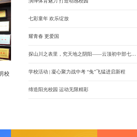
演绎体育魅力 打造动感校园
七彩童年 欢乐绽放
耀青春 更爱国
探山川之表里，究天地之阴阳——云顶初中部七、八年级贵州研学活动掠影
学校活动 | 凝心聚力战中考 “兔”飞猛进启新程
明校
缔造阳光校园 运动无限精彩