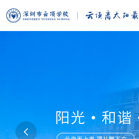
云
顶
离
太
阳