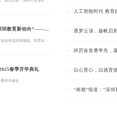
9月1日上午，天朗气清，阳光正好。深圳市云顶学校全体师生精神抖擞、欢聚校园，隆重举行2025 - 2026学年第一学期“逐梦云顶处，启航新学年”开学典礼暨升旗仪式。新学年的序幕，在国歌声中庄严拉开；崭新的梦想，于云顶之巅熠熠生辉！
人工智能时代 教育
“南都”报道：“深圳教育新动向”——深圳市云顶学校张增慧校长的“绿色高分”育人观
在人工智能时代，教育应如何适应新挑战，培育出兼具知识素养与社会责任感的新一代人才？我校张增慧校长提出的“绿色高分”育人理念，给出了全新的解答。这一理念不仅在教育领域引发了广泛研讨，更获得了《南方都市报》的关注与报道。
025春季开学典礼
春季开学典礼