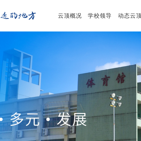
最
近
的
地
方
云顶概况
学校领导
动态云