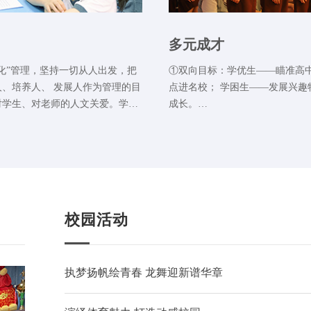
多元成才
化”管理，坚持一切从人出发，把
①双向目标：学优生——瞄准高
、培养人、 发展人作为管理的目
点进名校； 学困生——发展兴趣
对学生、对老师的人文关爱。学校
成长。
”管理，核心是实施中落实“精、
②优才计划：足球队、篮球队、
在云顶，精致已经成 为一种意
队、精品兴趣班应有尽有。
、一种习惯和一种文化。
校园活动
执梦扬帆绘青春 龙舞迎新谱华章