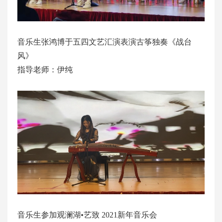
音乐生张鸿博于五四文艺汇演表演古筝独奏《战台
风》
指导老师：伊纯
音乐生参加观澜湖•艺致 2021新年音乐会