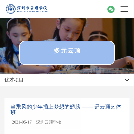
多元云顶
优才项目
当乘风的少年插上梦想的翅膀 —— 记云顶艺体
班
2021-05-17
深圳云顶学校