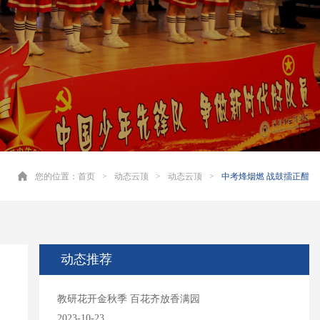
您的位置：
首页
>
动态云顶
>
动态云顶
>
中考烽烟燃 战鼓擂正酣
动态推荐
教研花开金秋季 百花齐放香满园
2023-10-23