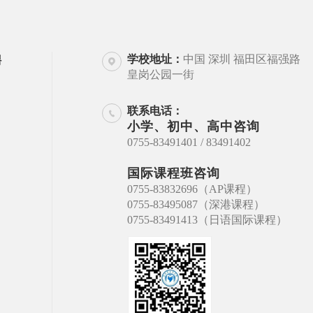
聘
学校地址：
中国 深圳 福田区福强路
皇岗公园一街
联系电话：
小学、初中、高中咨询
0755-83491401 / 83491402
国际课程班咨询
0755-83832696（AP课程）
0755-83495087（深港课程）
0755-83491413（日语国际课程）