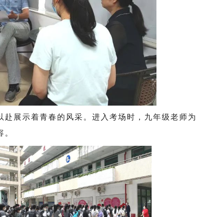
以赴展示着青春的风采。进入考场时，九年级老师为
容。