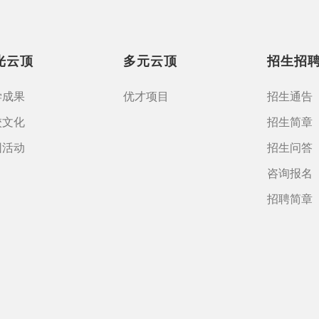
光云顶
多元云顶
招生招
学成果
优才项目
招生通告
校文化
招生简章
园活动
招生问答
咨询报名
招聘简章