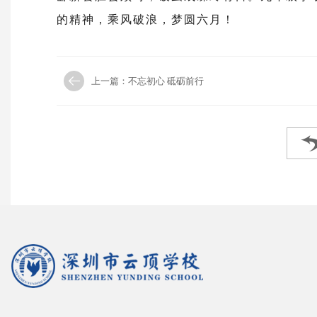
的精神，乘风破浪，梦圆六月！
上一篇：不忘初心 砥砺前行