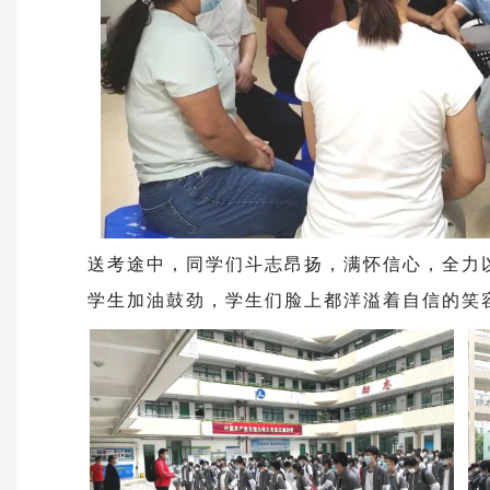
送考途中，同学们斗志昂扬，满怀信心，全力
学生加油鼓劲，学生们脸上都洋溢着自信的笑