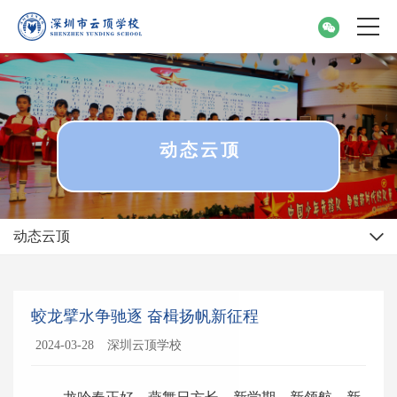
动态云顶
动态云顶
蛟龙擘水争驰逐 奋楫扬帆新征程
2024-03-28
深圳云顶学校