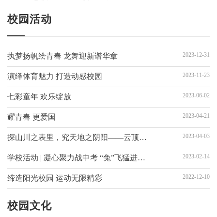
校园活动
2023-12-31
执梦扬帆绘青春 龙舞迎新谱华章
2023-11-23
演绎体育魅力 打造动感校园
2023-06-02
七彩童年 欢乐绽放
2023-04-21
耀青春 更爱国
2023-04-03
探山川之表里，究天地之阴阳——云顶初中部七、八年级贵州研学活动掠影
2023-02-14
学校活动 | 凝心聚力战中考 “兔”飞猛进启新程
2022-12-10
缔造阳光校园 运动无限精彩
校园文化