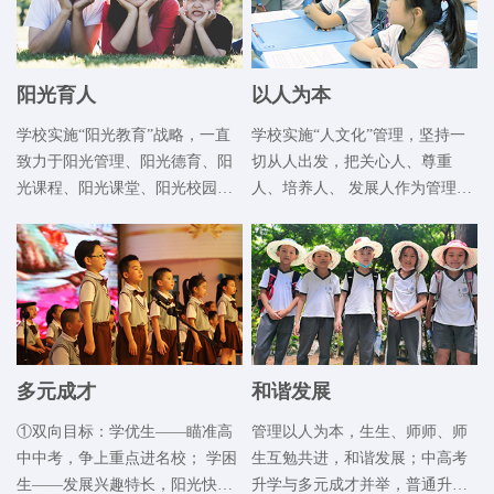
阳光育人
以人为本
学校实施“阳光教育”战略，一直
学校实施“人文化”管理，坚持一
致力于阳光管理、阳光德育、阳
切从人出发，把关心人、尊重
光课程、阳光课堂、阳光校园建
人、培养人、 发展人作为管理的
设，打造阳光教师，培养阳光学
目的，处处体现对学生、对老师
子。做有活力、有故事、有情
的人文关爱。学校实施的“ 精
怀、有温度的教育，助力学生幸
致”管理，核心是实施中落
福成长，为学生精彩人生筑梦奠
实“精、准、细、实”。在云顶，
基。
精致已经成 为一种意识、一种观
念、一种习惯和一种文化。
多元成才
和谐发展
①双向目标：学优生——瞄准高
管理以人为本，生生、师师、师
中中考，争上重点进名校； 学困
生互勉共进，和谐发展；中高考
生——发展兴趣特长，阳光快乐
升学与多元成才并举，普通升学