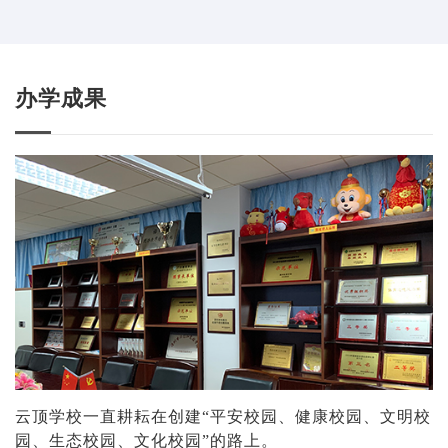
成长。
与特长培养相互融合；职能部门
②优才计划：足球队、篮球队、
贯穿到底的督导管理与学生的自
毽球队、小乐队、精品兴趣班应
我管理相结合，学校“条块管
有尽有。
理”互相促进、和谐发展。
办学成果
云顶学校一直耕耘在创建“平安校园、健康校园、文明校
园、生态校园、文化校园”的路上。