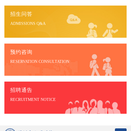
招生问答
ADMISSIONS Q&A
预约咨询
RESERVATION CONSULTATION
招聘通告
RECRUITMENT NOTICE