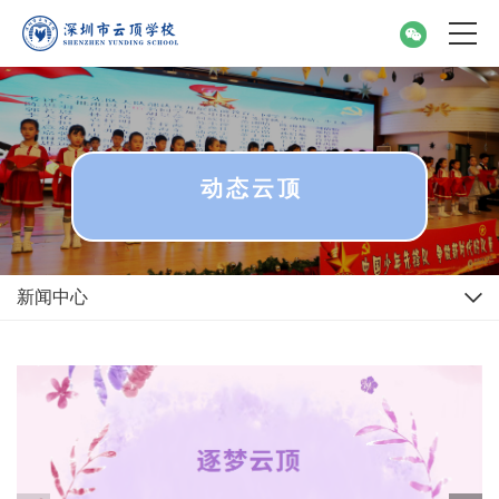
动态云顶
新闻中心