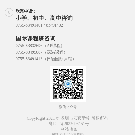
联系电话：
小学、初中、高中咨询
0755-83491401 / 83491402
国际课程班咨询
0755-83832696（AP课程）
0755-83495087（深港课程）
0755-83491413（日语国际课程）
微信公众号
CopyRight 2021 © 深圳市云顶学校 版权所有
粤ICP备2022098151号
网站地图
网站设计
：
洛壹网络