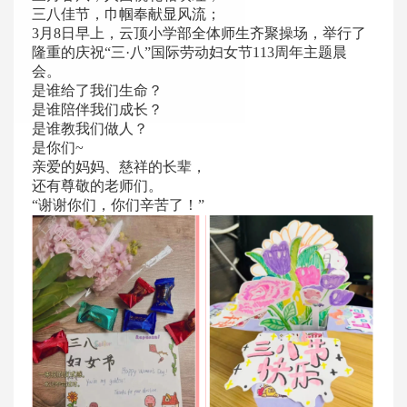
三八佳节，巾帼奉献显风流；
3月8日早上，云顶小学部全体师生齐聚操场，举行了
隆重的庆祝“三·八”国际劳动妇女节113周年主题晨
会。
是谁给了我们生命？
是谁陪伴我们成长？
是谁教我们做人？
是你们~
亲爱的妈妈、慈祥的长辈，
还有尊敬的老师们。
“谢谢你们，你们辛苦了！”