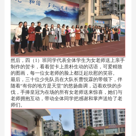
然后，四（1）班同学代表全体学生为女老师送上亲手
制作的贺卡，看着贺卡上质朴生动的话语，可爱精致
的图画，每一位女老师的脸上都泛起欣慰的笑容。
最后，三十位少先队员在大队长曹悦霖的带领下，伴
随着“有你的地方是天堂”的悠扬曲调，迈着欢快的步
伐，手捧皇冠为在场的所有女老师送来惊喜，她们与
老师拥抱互动，带动全体同学把感谢和掌声送给了老
师们。