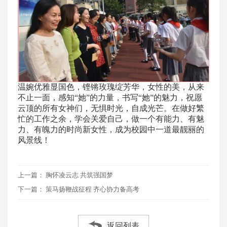
温婉优雅显国色，铿锵玫瑰绽芳华，女性的美，从来
不止一面，感知“她”的力量，书写“她”的魅力，祝愿
云顶的所有女神们，无惧时光，自成光芒。在做好繁
忙的工作之余，学会关爱自己，做一个有能力、有魅
力、有魄力的时尚新女性，成为校园中一道最靓丽的
风景线！
上一篇： 胸怀凌云志 共筑强国梦
下一篇： 策马扬鞭战征程 齐心协力备高考
返回列表