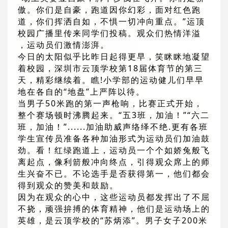
傲。你们是自豪，跑道因你幻彩，面对红色跑
道，你们挥洒自如，不惧一切冲向重点。”运顶
校园广播里传来同学们投稿。观众们热情洋溢
，运动员们激情澎湃。
今日的太阳似乎比昨日起得更早，笑眯眯地凝望
着校园，深圳市云顶学校第18届体育节的第三
天，精彩继续着。瞧!小学部的运动健儿们早早
地在各自的“地盘”上严阵以待。
当男子50米跑的第一声枪响，比赛正式开始，
整个赛场顿时沸腾起来。“五3班，加油！”“六二
班，加油！”......加油助威声络绎不绝.更有各班
学生宣传员准备各种加油形式为运动员们加油鼓
劲。看！红绿跑道上，运动员一个个如娇兔般飞
离起点，像利箭般冲向终点，引得观众席上的师
生兴奋不已。不论选手是否获得第一，他们都会
得到观众的赞美和鼓励。
因为在观众的心中，这些运动员都发挥出了不屈
不挠，顽强拚搏的体育精神，他们是运动场上的
英雄，是云顶学校的“苏炳添”。男子女子200米