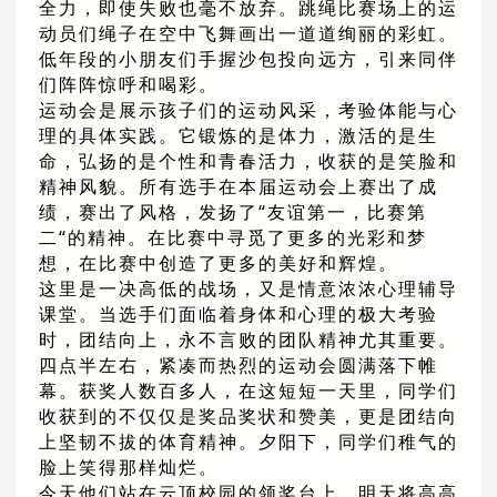
全力，即使失败也毫不放弃。跳绳比赛场上的运
动员们绳子在空中飞舞画出一道道绚丽的彩虹。
低年段的小朋友们手握沙包投向远方，引来同伴
们阵阵惊呼和喝彩。
运动会是展示孩子们的运动风采，考验体能与心
理的具体实践。它锻炼的是体力，激活的是生
命，弘扬的是个性和青春活力，收获的是笑脸和
精神风貌。所有选手在本届运动会上赛出了成
绩，赛出了风格，发扬了“友谊第一，比赛第
二“的精神。在比赛中寻觅了更多的光彩和梦
想，在比赛中创造了更多的美好和辉煌。
这里是一决高低的战场，又是情意浓浓心理辅导
课堂。当选手们面临着身体和心理的极大考验
时，团结向上，永不言败的团队精神尤其重要。
四点半左右，紧凑而热烈的运动会圆满落下帷
幕。获奖人数百多人，在这短短一天里，同学们
收获到的不仅仅是奖品奖状和赞美，更是团结向
上坚韧不拔的体育精神。夕阳下，同学们稚气的
脸上笑得那样灿烂。
今天他们站在云顶校园的领奖台上，明天将高高